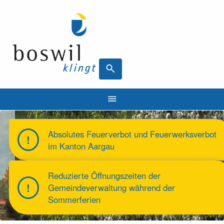
search
Hauptnavigation
menu
(Gemeinde)
Absolutes Feuerverbot und Feuerwerksverbot
im Kanton Aargau
Previous Slide
arrow_back_ios
N
arrow_forward_ios
Reduzierte Öffnungszeiten der
Gemeindeverwaltung während der
Sommerferien