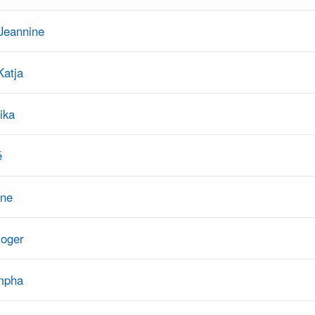
 Jeannine
Katja
ika
é
nne
oger
mpha