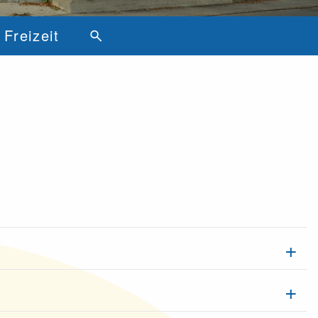
Freizeit
search