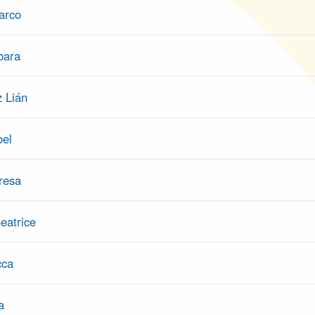
arco
bara
 Lián
oel
resa
eatrice
cca
a