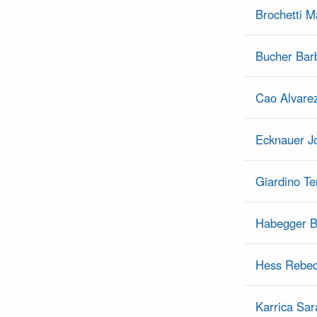
Brochetti M
Bucher Bar
Cao Alvarez
Ecknauer J
Giardino Te
Habegger B
Hess Rebe
Karrica Sar