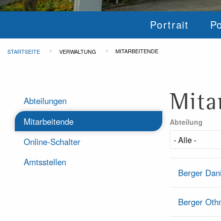
Hauptnav
Portrait
Po
(Gemein
Pfadnavigation
MITARBEITENDE
STARTSEITE
VERWALTUNG
Mita
Verwaltung
Abteilungen
Mitarbeitende
Abteilung
Online-Schalter
Amtsstellen
Berger Dan
Berger Oth