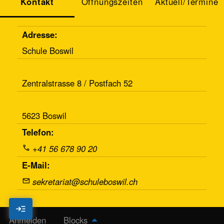
Kontakt
Öffnungszeiten
Aktuell/Termine
Adresse:
Schule Boswil
Zentralstrasse 8 / Postfach 52
5623 Boswil
Telefon:
+41 56 678 90 20
E-Mail:
sekretariat@schuleboswil.ch
read_more
Benutzermenü
Anmelden
Blocks